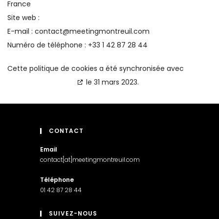
France
Site web :
https://www.meetingmontreuil.com
E-mail :
contact@
meetingmontreuil.com
Numéro de téléphone : +33 1 42 87 28 44
Cette politique de cookies a été synchronisée avec
cookiedatabase.org
le 31 mars 2023.
CONTACT
Email
contact[at]meetingmontreuil.com
Téléphone
01 42 87 28 44
SUIVEZ-NOUS